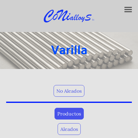
Varilla
No Aleados
Productos
Aleados