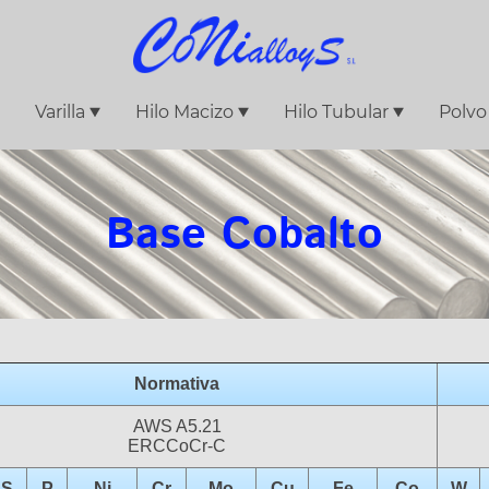
Varilla
Hilo Macizo
Hilo Tubular
Polvo
Base Cobalto
Normativa
AWS A5.21
ERCCoCr-C
S
P
Ni
Cr
Mo
Cu
Fe
Co
W