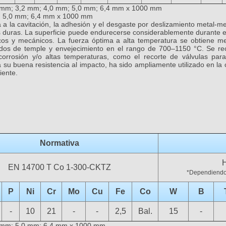
 mm; 3,2 mm; 4,0 mm; 5,0 mm; 6,4 mm x 1000 mm
:
5,0 mm; 6,4 mm x 1000 mm
 a la cavitación, la adhesión y el desgaste por deslizamiento metal-
as duras. La superficie puede endurecerse considerablemente durante 
icos y mecánicos. La fuerza óptima a alta temperatura se obtiene me
dos de temple y envejecimiento en el rango de 700–1150 °C. Se re
 corrosión y/o altas temperaturas, como el recorte de válvulas par
su buena resistencia al impacto, ha sido ampliamente utilizado en la 
iente.
Normativa
EN 14700 T Co 1-300-CKTZ
*Dependiendo 
P
Ni
Cr
Mo
Cu
Fe
Co
W
B
-
10
21
-
-
2,5
Bal.
15
-
 mm; 5,0 mm; 6,4 mm x 1000 mm