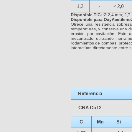
1,2
-
< 2,0
Disponible TIG:
Ø 2,4 mm; 2,7
Disponible para OxyAcetileno
Ofrece una resistencia sobresa
temperaturas, y conserva una du
erosión por cavitación. Este
mecanizado utilizando herram
rodamientos de bombas, protecci
interactúan directamente entre sí
Referencia
CNA Co12
C
Mn
Si