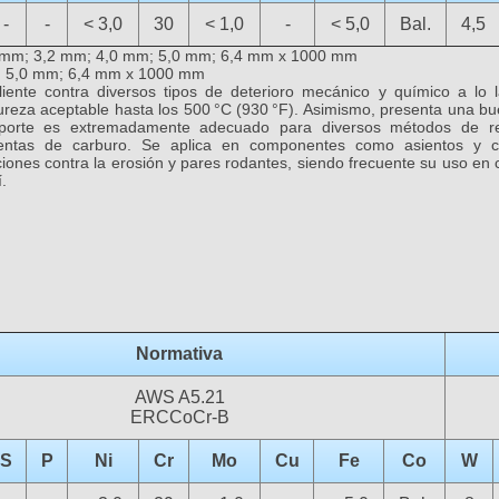
-
-
< 3,0
30
< 1,0
-
< 5,0
Bal.
4,5
 mm; 3,2 mm; 4,0 mm; 5,0 mm; 6,4 mm x 1000 mm
:
5,0 mm; 6,4 mm x 1000 mm
liente contra diversos tipos de deterioro mecánico y químico a lo
reza aceptable hasta los 500 °C (930 °F). Asimismo, presenta una bue
 aporte es extremadamente adecuado para diversos métodos de r
ientas de carburo. Se aplica en componentes como asientos y c
ones contra la erosión y pares rodantes, siendo frecuente su uso en 
.
Normativa
AWS A5.21
ERCCoCr-B
S
P
Ni
Cr
Mo
Cu
Fe
Co
W