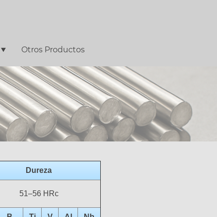
Otros Productos
Dureza
51–56 HRc
B
Ti
V
Al
Nb