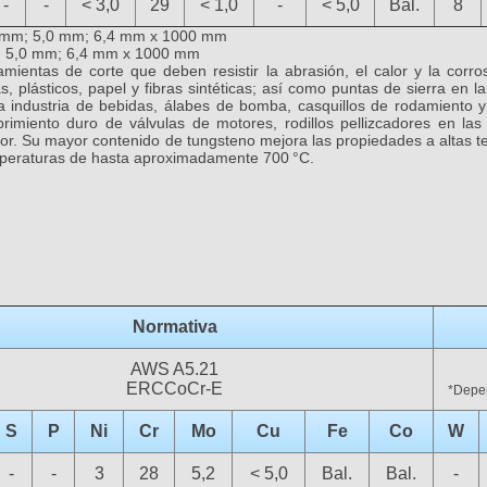
-
-
< 3,0
29
< 1,0
-
< 5,0
Bal.
8
 mm; 5,0 mm; 6,4 mm x 1000 mm
:
5,0 mm; 6,4 mm x 1000 mm
ientas de corte que deben resistir la abrasión, el calor y la corros
as, plásticos, papel y fibras sintéticas; así como puntas de sierra en 
 la industria de bebidas, álabes de bomba, casquillos de rodamiento
brimiento duro de válvulas de motores, rodillos pellizcadores en la
tor. Su mayor contenido de tungsteno mejora las propiedades a altas
mperaturas de hasta aproximadamente 700 °C.
Normativa
AWS A5.21
ERCCoCr-E
*Depen
S
P
Ni
Cr
Mo
Cu
Fe
Co
W
-
-
3
28
5,2
< 5,0
Bal.
Bal.
-