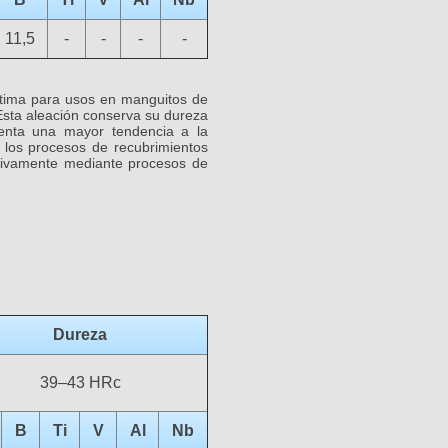
11,5
-
-
-
-
 óptima para usos en manguitos de
 Esta aleación conserva su dureza
enta una mayor tendencia a la
e los procesos de recubrimientos
usivamente mediante procesos de
Dureza
39–43 HRc
B
Ti
V
Al
Nb