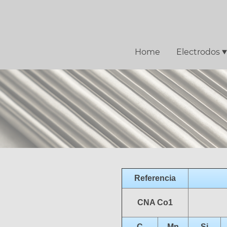
Home
Electrodos
Referencia
CNA Co1
C
Mn
Si