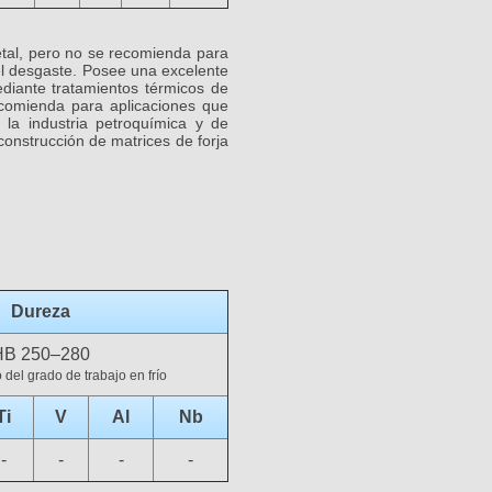
metal, pero no se recomienda para
el desgaste. Posee una excelente
diante tratamientos térmicos de
comienda para aplicaciones que
a la industria petroquímica y de
construcción de matrices de forja
Dureza
HB 250–280
del grado de trabajo en frío
Ti
V
Al
Nb
-
-
-
-