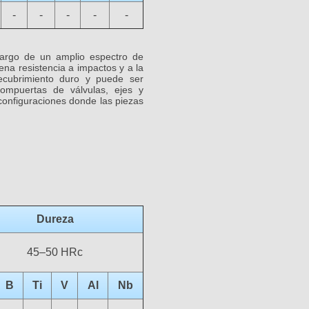
-
-
-
-
-
 largo de un amplio espectro de
na resistencia a impactos y a la
ecubrimiento duro y puede ser
ompuertas de válvulas, ejes y
configuraciones donde las piezas
Dureza
45–50 HRc
B
Ti
V
Al
Nb