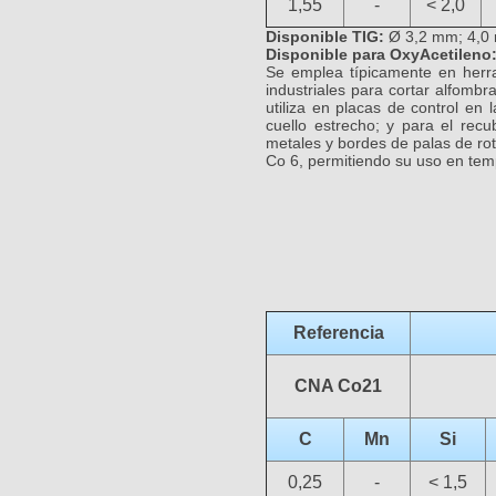
1,55
-
< 2,0
Disponible TIG:
Ø 3,2 mm; 4,0
Disponible para OxyAcetileno
Se emplea típicamente en herram
industriales para cortar alfombr
utiliza en placas de control en
cuello estrecho; y para el recu
metales y bordes de palas de ro
Co 6, permitiendo su uso en te
Referencia
CNA Co21
C
Mn
Si
0,25
-
< 1,5