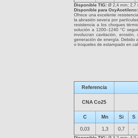
Disponible TIG:
Ø 2,4 mm; 2,7
Disponible para OxyAcetileno
Ofrece una excelente resistencia
la abrasión severa por partícul
resistencia a los choques térm
solución a 1200–1240 °C segui
involucran cavitación, erosión,
generación de energía. Debido a 
o troqueles de estampado en cal
Referencia
CNA Co25
C
Mn
Si
S
0,03
1,3
0,7
-
Disponible TIG:
Ø 3,2 mm; 4,0