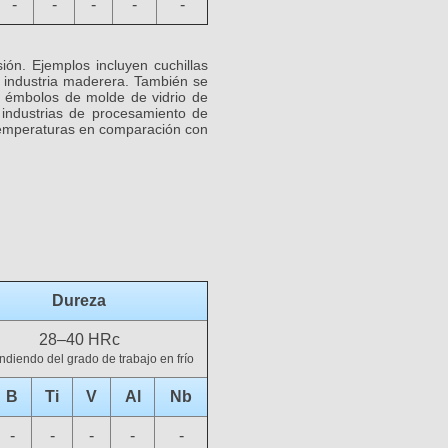
-
-
-
-
-
ión. Ejemplos incluyen cuchillas
la industria maderera. También se
 y émbolos de molde de vidrio de
s industrias de procesamiento de
 temperaturas en comparación con
Dureza
28–40 HRc
diendo del grado de trabajo en frío
B
Ti
V
Al
Nb
-
-
-
-
-