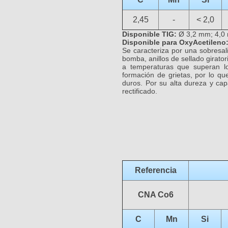
2,45
-
< 2,0
Disponible TIG:
Ø 3,2 mm; 4,0
Disponible para OxyAcetileno
Se caracteriza por una sobresali
bomba, anillos de sellado girato
a temperaturas que superan l
formación de grietas, por lo qu
duros. Por su alta dureza y ca
rectificado.
Referencia
CNA Co6
C
Mn
Si