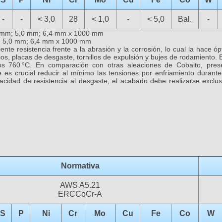
-
-
< 3,0
28
< 1,0
-
< 5,0
Bal.
-
 mm; 5,0 mm; 6,4 mm x 1000 mm
:
5,0 mm; 6,4 mm x 1000 mm
ente resistencia frente a la abrasión y la corrosión, lo cual la hace
rios, placas de desgaste, tornillos de expulsión y bujes de rodamiento.
os 760 °C. En comparación con otras aleaciones de Cobalto, pres
e es crucial reducir al mínimo las tensiones por enfriamiento durant
pacidad de resistencia al desgaste, el acabado debe realizarse excl
Normativa
AWS A5.21
ERCCoCr-A
S
P
Ni
Cr
Mo
Cu
Fe
Co
W